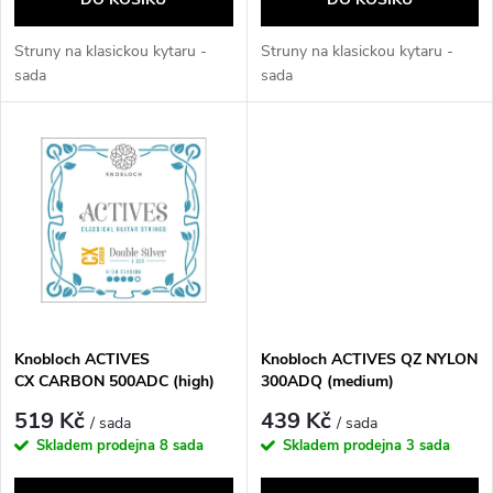
o
d
d
Struny na klasickou kytaru -
Struny na klasickou kytaru -
u
sada
sada
u
k
k
t
t
ů
ů
Knobloch ACTIVES
Knobloch ACTIVES QZ NYLON
CX CARBON 500ADC (high)
300ADQ (medium)
519 Kč
439 Kč
/ sada
/ sada
Skladem prodejna
8 sada
Skladem prodejna
3 sada