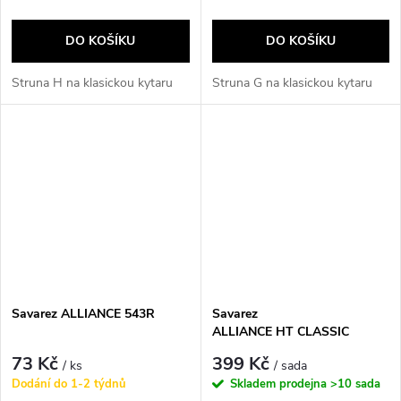
DO KOŠÍKU
DO KOŠÍKU
Struna H na klasickou kytaru
Struna G na klasickou kytaru
Savarez ALLIANCE 543R
Savarez
ALLIANCE HT CLASSIC
540ARJ
73 Kč
399 Kč
/ ks
/ sada
Dodání do 1-2 týdnů
Skladem prodejna
>10 sada