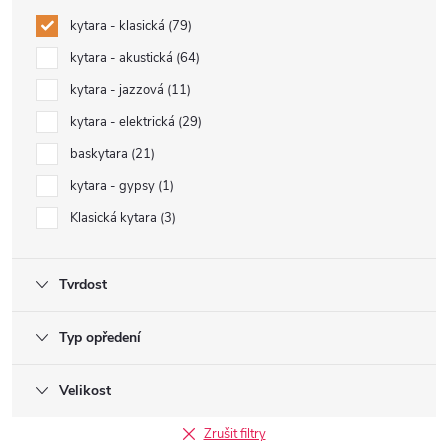
kytara - klasická
79
kytara - akustická
64
kytara - jazzová
11
kytara - elektrická
29
baskytara
21
kytara - gypsy
1
Klasická kytara
3
Tvrdost
Typ opředení
Velikost
Zrušit filtry