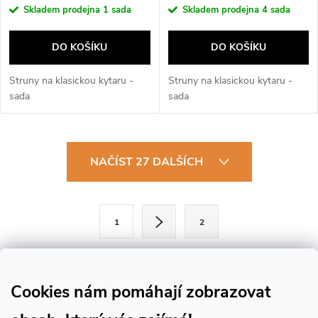
Skladem prodejna
1 sada
Skladem prodejna
4 sada
DO KOŠÍKU
DO KOŠÍKU
Struny na klasickou kytaru -
Struny na klasickou kytaru -
sada
sada
O
NAČÍST 27 DALŠÍCH
v
l
S
1
2
t
á
r
d
á
Cookies nám pomáhají zobrazovat
a
n
k