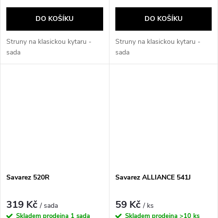
DO KOŠÍKU
DO KOŠÍKU
Struny na klasickou kytaru -
Struny na klasickou kytaru -
sada
sada
Savarez 520R
Savarez ALLIANCE 541J
319 Kč
59 Kč
/ sada
/ ks
Skladem prodejna
1 sada
Skladem prodejna
>10 ks