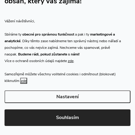
obsah, který vás zajímá!
c
o
í
v
Hodnocení zákazníků
4,9
Vážení návštěvníci,
á
p
998 hodnocení
n
Zobrazit recenze
Sbíráme ty
obecné pro správnou funkčnost
a pak i ty
marketingové a
r
í
analytické
. Díky těmto zase nabídneme ten správný nástroj nebo nářadí a
pochopíme, co vás nejvíce zajímá. Nechceme vás spamovat, právě
v
+ Rychlost, spolehlivost
naopak.
Budeme rádi, pokud zůstanete s námi!
k
Velmi solidní jednání se zákazníkem, funkční kontakty, rychlé
Více o ochraně osobních údajů najdete
zde
.
vyřízení od objednání, až po dodání zboží. Kvalitní služby, děkuji!
y
Samozřejmě můžete všechny volitelné cookies i odmítnout (blokovat)
23.3.2026
kliknutím
zde
v
Nastavení
ý
p
+ Rychlost dodání, vše v pořádku.
- Nic.
Souhlasím
i
17.3.2026