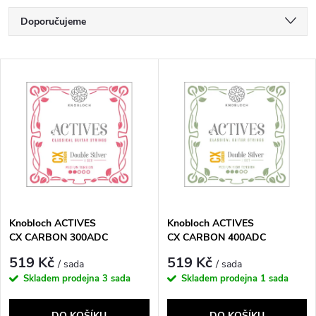
Ř
Doporučujeme
a
Nejlevnější
V
Nejdražší
z
ý
Nejprodávanější
e
p
Abecedně
n
i
í
s
p
Knobloch ACTIVES
Knobloch ACTIVES
CX CARBON 300ADC
CX CARBON 400ADC
p
(medium)
(medium-high)
r
519 Kč
519 Kč
/ sada
/ sada
r
Skladem prodejna
3 sada
Skladem prodejna
1 sada
o
DO KOŠÍKU
DO KOŠÍKU