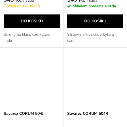
/ sada
/ sada
Dodání do 1-2 týdnů
Skladem prodejna
4 sada
DO KOŠÍKU
DO KOŠÍKU
Struny na klasickou kytaru -
Struny na klasickou kytaru -
sada
sada
Savarez CORUM 504J
Savarez CORUM 504R