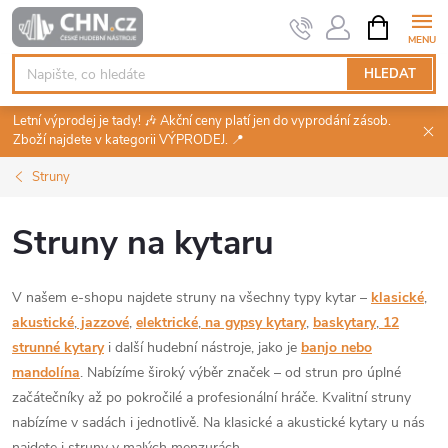
Přejít
NÁKUPNÍ
KOŠÍK
na
obsah
HLEDAT
Letní výprodej je tady! 🎶 Akční ceny platí jen do vyprodání zásob.
Zboží najdete v kategorii VÝPRODEJ. 📍
Struny
Struny na kytaru
V našem e-shopu najdete struny na všechny typy kytar –
klasické
,
akustické
,
jazzové
,
elektrické
,
na gypsy kytary
,
baskytary
,
12
strunné kytary
i další hudební nástroje, jako je
banjo nebo
mandolína
. Nabízíme široký výběr značek – od strun pro úplné
začátečníky až po pokročilé a profesionální hráče. Kvalitní struny
nabízíme v sadách i jednotlivě. Na klasické a akustické kytary u nás
najdete i struny v malých menzurách.