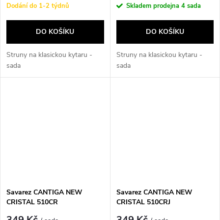
Dodání do 1-2 týdnů
Skladem prodejna
4 sada
DO KOŠÍKU
DO KOŠÍKU
Struny na klasickou kytaru -
Struny na klasickou kytaru -
sada
sada
Savarez CANTIGA NEW
Savarez CANTIGA NEW
CRISTAL 510CR
CRISTAL 510CRJ
349 Kč
349 Kč