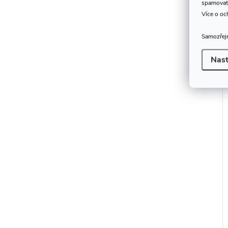
spamovat
Více o oc
Samozřejm
Nast