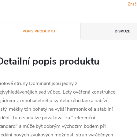
Znač
POPIS PRODUKTU
DISKUZE
Detailní popis produktu
iolové struny Dominant jsou jedny z
ejvyhledávanějích sad vůbec. Léty ověřená konstrukce
 jádrem z mnohačetného syntetického lanka nabízí
istý, měkký tón bohatý na vyšší harmonické a stabilní
adění. Tuto sadu lze považovat za "referenční
tandard" a může být dobrým výchozím bodem při
ledání nových zvukových možností strun vyráběných