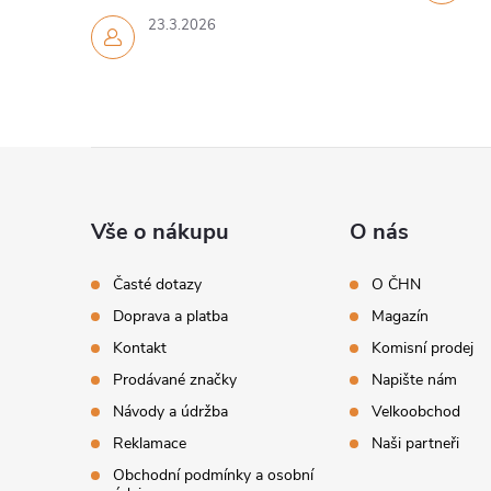
23.3.2026
Z
á
Vše o nákupu
O nás
p
Časté dotazy
O ČHN
Doprava a platba
Magazín
a
Kontakt
Komisní prodej
t
Prodávané značky
Napište nám
Návody a údržba
Velkoobchod
í
Reklamace
Naši partneři
Obchodní podmínky a osobní