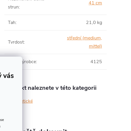
41 cm
strun
:
Tah
:
21,0 kg
střední (medium,
Tvrdost
:
mittel)
Číslo výrobce
:
4125
ý vás
Produkt naleznete v této kategorii
syntetické
ase
s