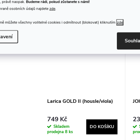
K tomuto produktu doporuču
, právě naopak.
Budeme rádi, pokud zůstanete s námi!
hraně osobních údajů najdete
zde
.
ě můžete všechny volitelné cookies i odmítnout (blokovat) kliknutím
zde
avení
Souhl
Larica GOLD II (housle/viola)
JOH
749 Kč
23
Skladem
DO KOŠÍKU
prodejna
8 ks
pro