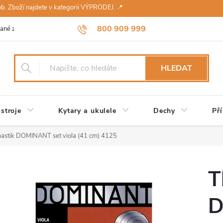
sob. Zboží najdete v kategorii VÝPRODEJ. 📍
800 909 999
ané značky
Návody a údržba
Reklamace
Obchodní podmínky 
HLEDAT
stroje
Kytary a ukulele
Dechy
Pří
astik DOMINANT set viola (41 cm) 4125
T
D