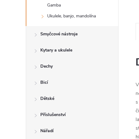
n
Gamba
e
Ukulele, banjo, mandolína
l
Smyčcové nástroje
Kytary a ukulele
Dechy
Bicí
V
n
Dětské
s
č
Příslušenství
l
s
Nářadí
h