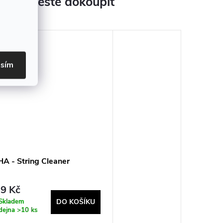
jeme ještě dokoupit
asím
A - String Cleaner
9 Kč
Skladem
DO KOŠÍKU
dejna
>10 ks