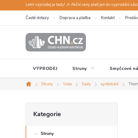
Přejít
Letní výprodej je tady! 🎶 Akční ceny platí jen do vyprodání zá
na
Časté dotazy
Doprava a platba
Kontakt
Prodáv
obsah
VÝPRODEJ
Struny
Smyčcové ná
Struny
Viola
Sady
syntetické
Thom
Domů
P
Přeskočit
Kategorie
kategorie
o
Struny