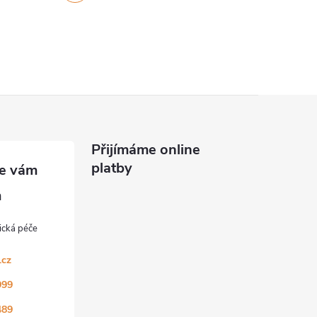
Přijímáme online
platby
.cz
999
489