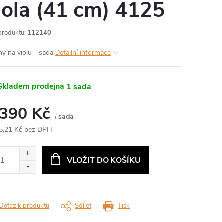
iola (41 cm) 4125
produktu:
112140
ny na violu - sada
Detailní informace
kladem prodejna
1 sada
 390 Kč
/ sada
5,21 Kč bez DPH
ná
:
VLOŽIT DO KOŠÍKU
Dotaz k produktu
Sdílet
Tisk