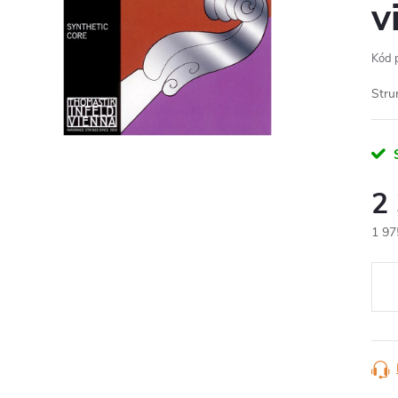
v
Kód 
Stru
S
2
1 97
Měr
cena