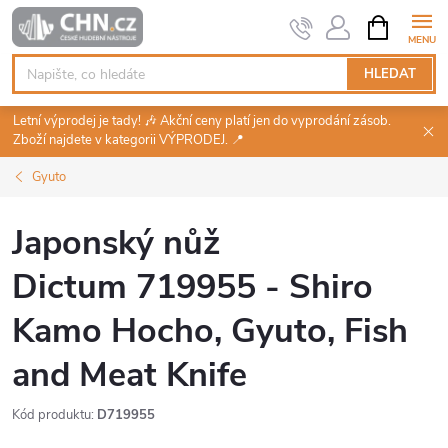
Přejít
NÁKUPNÍ
KOŠÍK
na
obsah
HLEDAT
Letní výprodej je tady! 🎶 Akční ceny platí jen do vyprodání zásob.
Zboží najdete v kategorii VÝPRODEJ. 📍
Gyuto
Japonský nůž
Dictum 719955 - Shiro
Kamo Hocho, Gyuto, Fish
and Meat Knife
Kód produktu:
D719955