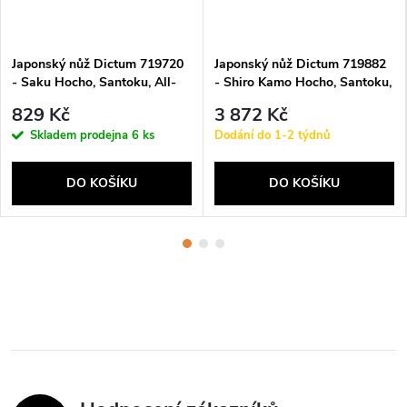
Japonský nůž Dictum 719720
Japonský nůž Dictum 719882
- Saku Hocho, Santoku, All-
- Shiro Kamo Hocho, Santoku,
purpose Knife
All-purpose Knife
829 Kč
3 872 Kč
Skladem prodejna
6 ks
Dodání do 1-2 týdnů
DO KOŠÍKU
DO KOŠÍKU