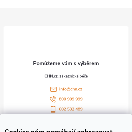
Z
á
p
a
t
CHN.cz
í
info
@
chn.cz
800 909 999
602 532 489
Sledujte nás na Facebooku
Sledujte náš vlog CHN_CZ