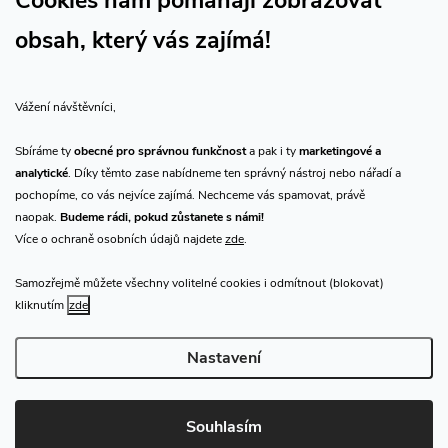
Cookies nám pomáhají zobrazovat
obsah, který vás zajímá!
Vše o nákupu
Vážení návštěvníci,
O nás
Sbíráme ty
obecné pro správnou funkčnost
a pak i ty
marketingové a
analytické
. Díky těmto zase nabídneme ten správný nástroj nebo nářadí a
Přijímáme online platby
pochopíme, co vás nejvíce zajímá. Nechceme vás spamovat, právě
naopak.
Budeme rádi, pokud zůstanete s námi!
Více o ochraně osobních údajů najdete
zde
.
Samozřejmě můžete všechny volitelné cookies i odmítnout (blokovat)
Prodejna Praha
kliknutím
zde
Nastavení
Copyright 2026
CHN.cz
. Všechna práva vyhrazena.
Upravit nastavení
cookies
Souhlasím
Vytvořil Shoptet