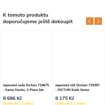
K tomuto produktu
doporučujeme ještě dokoupit
Japonské nože Dictum 719675
Japonský nůž Dictum 719397
- Kamo Hocho, 2-Piece Set
- DICTUM Knife Series
»Classic«, 2-Piece Set
8 686 Kč
8 175 Kč
Dodání do 1-2 týdnů
Dodání do 1-2 týdnů