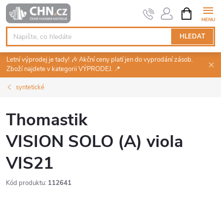
Přejít
NÁKUPNÍ
KOŠÍK
na
obsah
HLEDAT
Letní výprodej je tady! 🎶 Akční ceny platí jen do vyprodání zásob.
Zboží najdete v kategorii VÝPRODEJ. 📍
syntetické
Thomastik
VISION SOLO (A) viola
VIS21
Kód produktu:
112641