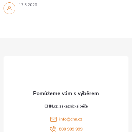
17.3.2026
Z
á
p
a
t
CHN.cz
í
info
@
chn.cz
800 909 999