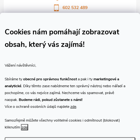
602 532 489
Sledujte nás na Facebooku
Sledujte náš vlog CHN_CZ
Cookies nám pomáhají zobrazovat
obsah, který vás zajímá!
Vše o nákupu
Vážení návštěvníci,
O nás
Sbíráme ty
obecné pro správnou funkčnost
a pak i ty
marketingové a
analytické
. Díky těmto zase nabídneme ten správný nástroj nebo nářadí a
Přijímáme online platby
pochopíme, co vás nejvíce zajímá. Nechceme vás spamovat, právě
naopak.
Budeme rádi, pokud zůstanete s námi!
Více o ochraně osobních údajů najdete
zde
.
Samozřejmě můžete všechny volitelné cookies i odmítnout (blokovat)
Prodejna Praha
kliknutím
zde