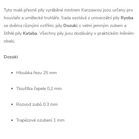
Tyto malé přesné pily vyráběné mistrem Kanzawou jsou určeny pro
houslaře a umělecké truhláře. Sada sestává z univerzální pily
Ryoba
se dvěma různými ostřími, pily
Dozuki
s velmi jemným zubem a
štíhlé pily
Kataba
. Všechny pily jsou dodávány v praktickém lněném
obalu.
Dozuki
Hloubka řezu 25 mm
Tloušťka čepele 0.2 mm
Rozvod zubů 0.3 mm
Trapézové ozubení 1 mm