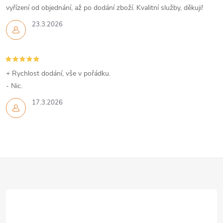
vyřízení od objednání, až po dodání zboží. Kvalitní služby, děkuji!
23.3.2026
+ Rychlost dodání, vše v pořádku.
- Nic.
17.3.2026
Z
á
p