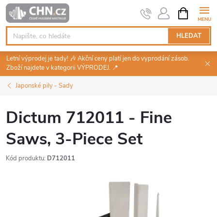
Přejít
NÁKUPNÍ
KOŠÍK
na
obsah
HLEDAT
Letní výprodej je tady! 🎶 Akční ceny platí jen do vyprodání zásob.
Zboží najdete v kategorii VÝPRODEJ. 📍
Japonské pily - Sady
Dictum 712011 - Fine
Saws, 3-Piece Set
Kód produktu:
D712011