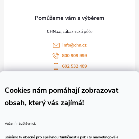
a
t
CHN.cz
í
info
@
chn.cz
800 909 999
602 532 489
Sledujte nás na Facebooku
Sledujte náš vlog CHN_CZ
Cookies nám pomáhají zobrazovat
obsah, který vás zajímá!
Vše o nákupu
Vážení návštěvníci,
O nás
Sbíráme ty
obecné pro správnou funkčnost
a pak i ty
marketingové a