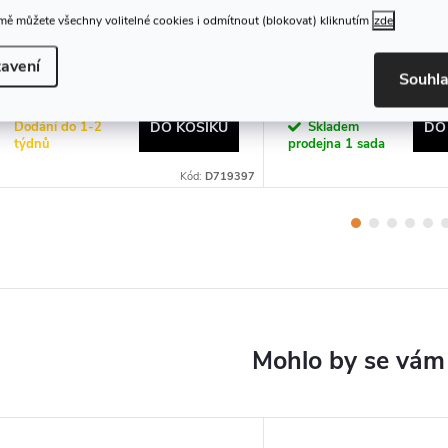
ě můžete všechny volitelné cookies i odmítnout (blokovat) kliknutím
zde
Japonský nůž Dictum 719397
Japonské nože
avení
- DICTUM Knife Series
Dictum 719787 - Miki
Souhl
»Classic«, 2-Piece Set
Hocho, 2-Piece Set
8 175 Kč
1 692 Kč
Dodání do 1-2
Skladem
DO KOŠÍKU
DO
týdnů
prodejna
1 sada
Kód:
D719397