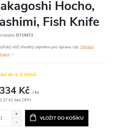
akagoshi Hocho,
ashimi, Fish Knife
produktu:
D719472
yňský nůž vhodný zejména pro úpravu ryb.
Detailní
rmace
ání do 1-2 týdnů
 334 Kč
/ ks
5,37 Kč bez DPH
ná
:
VLOŽIT DO KOŠÍKU