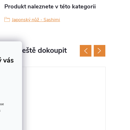
Produkt naleznete v této kategorii
Japonský nůž - Sashimi
jeme ještě dokoupit
ý vás
–10 %
ase
s