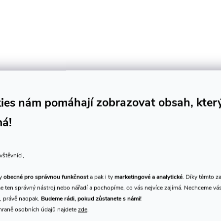
K tomuto produktu doporuču
ies nám pomáhají zobrazovat obsah, kter
má!
Výprodej
vštěvníci,
ty
obecné pro správnou funkčnost
a pak i ty
marketingové a analytické
. Díky těmto z
 ten správný nástroj nebo nářadí a pochopíme, co vás nejvíce zajímá. Nechceme vá
, právě naopak.
Budeme rádi, pokud zůstanete s námi!
hraně osobních údajů najdete
zde
.