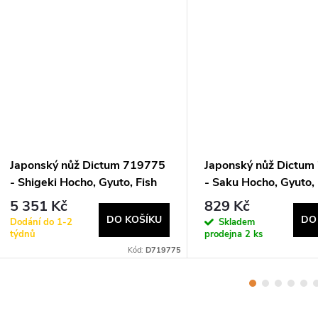
Japonský nůž Dictum 719775
Japonský nůž Dictu
- Shigeki Hocho, Gyuto, Fish
- Saku Hocho, Gyuto,
and Meat Knife
Meat Knife
5 351 Kč
829 Kč
DO KOŠÍKU
DO
Dodání do 1-2
Skladem
týdnů
prodejna
2 ks
Kód:
D719775