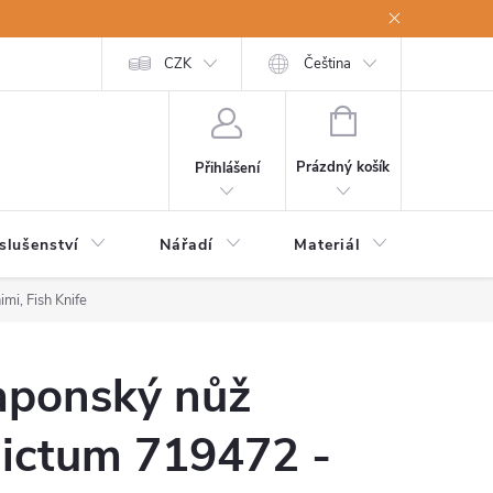
a osobní údaje
Odstoupení od kupní smlouvy
CZK
Čeština
NÁKUPNÍ
KOŠÍK
Prázdný košík
Přihlášení
slušenství
Nářadí
Materiál
Dětsk
i, Fish Knife
aponský nůž
ictum 719472 -