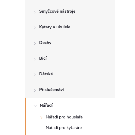
s
Smyčcové nástroje
t
Kytary a ukulele
r
a
Dechy
n
Bicí
n
Dětské
í
Příslušenství
p
Nářadí
Nářadí pro houslaře
a
Nářadí pro kytaráře