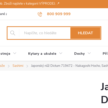
sob. Zboží najdete v kategorii VÝPRODEJ. 📍
800 909 999
ané značky
Návody a údržba
Reklamace
Obchodní podmínky 
HLEDAT
stroje
Kytary a ukulele
Dechy
Pří
nože
Sashimi
Japonský nůž Dictum 719472 - Nakagoshi Hocho, Sashim
J
D