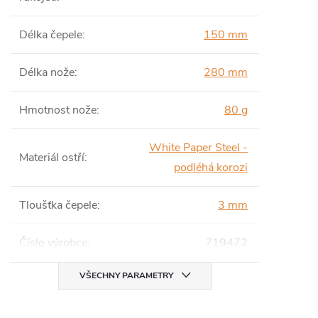
Délka čepele
:
150 mm
Délka nože
:
280 mm
Hmotnost nože
:
80 g
White Paper Steel -
Materiál ostří
:
podléhá korozi
Tloušťka čepele
:
3 mm
Číslo výrobce
:
719472
VŠECHNY PARAMETRY