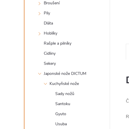
n
Broušení
e
Pily
Dláta
l
Hoblíky
Rašple a pilníky
Cidliny
Sekery
Japonské nože DICTUM
Kuchyňské nože
Sady nožů
Č
Santoku
Gyuto
R
Usuba