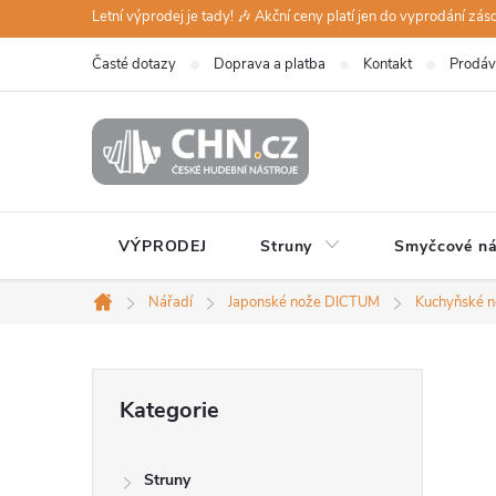
Přejít
Letní výprodej je tady! 🎶 Akční ceny platí jen do vyprodání zá
na
Časté dotazy
Doprava a platba
Kontakt
Prodáv
obsah
VÝPRODEJ
Struny
Smyčcové ná
Nářadí
Japonské nože DICTUM
Kuchyňské 
Domů
P
Přeskočit
Kategorie
kategorie
o
Struny