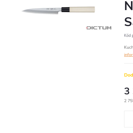
N
S
Kód 
Kuch
info
Dod
3
2 75
Měr
cena