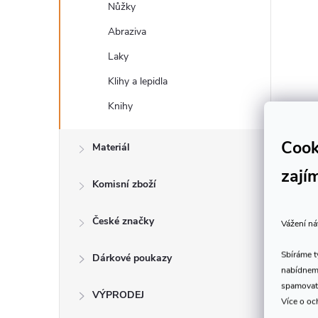
Nůžky
Abraziva
Laky
Klihy a lepidla
Knihy
Cook
Materiál
zají
Komisní zboží
České značky
Vážení ná
Sbíráme 
Dárkové poukazy
nabídneme
spamovat
VÝPRODEJ
Více o oc