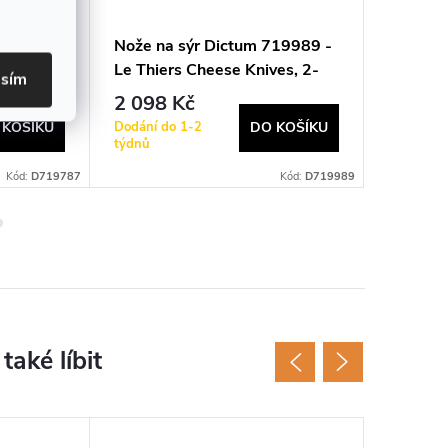
Nože na sýr Dictum 719989 -
Japonsk
hisa
Le Thiers Cheese Knives, 2-
Dictum 
asím
Piece Set
Knives,
2 098 Kč
1 030
Dodání do 1-2
Dodání d
 KOŠÍKU
DO KOŠÍKU
týdnů
týdnů
Kód:
D719787
Kód:
D719989