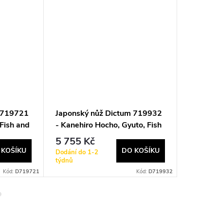
m 719721
Japonský nůž Dictum 719932
Japonsk
 Fish and
- Kanehiro Hocho, Gyuto, Fish
- Matsu
and Meat Knife
and Mea
5 755 Kč
10 46
 KOŠÍKU
DO KOŠÍKU
Dodání do 1-2
Dodání d
týdnů
týdnů
Kód:
D719721
Kód:
D719932